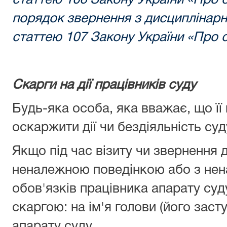
статтею 106 Закону України «Про су
порядок звернення з дисциплінар
статтею 107 Закону України «Про с
Скарги на дії працівників суду
Будь-яка особа, яка вважає, що ї
оскаржити дії чи бездіяльність суд
Якщо під час візиту чи звернення 
неналежною поведінкою або з не
обов'язків працівника апарату суд
скаргою: на ім'я голови (його заст
апарату суду.