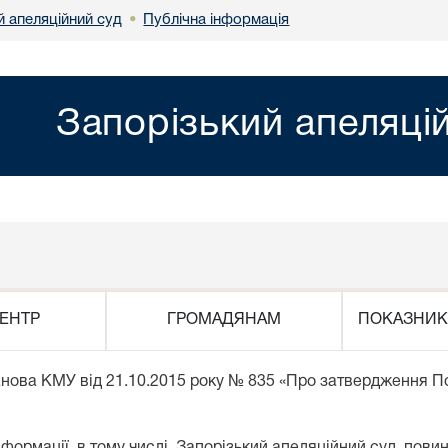
й апеляційний суд
Публічна інформація
•
Запорізький апеляці
ЕНТР
ГРОМАДЯНАМ
ПОКАЗНИК
нова КМУ від 21.10.2015 року № 835 «Про затвердження По
ормації, в тому числі Запорізький апеляційний суд, пови