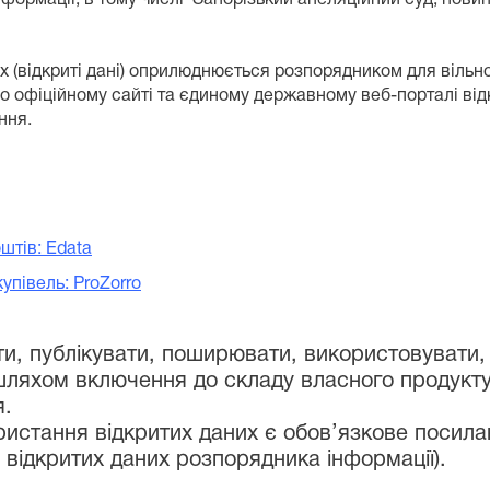
(відкриті дані) оприлюднюється розпорядником для вільног
офіційному сайті та єдиному державному веб-порталі відкр
ння.
штів: Edata
упівель: ProZorro
и, публікувати, поширювати, використовувати, 
ляхом включення до складу власного продукту 
я.
истання відкритих даних є обов’язкове посила
 відкритих даних розпорядника інформації).