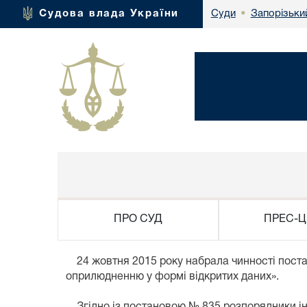
Запорізьки
Судова влада України
Суди
•
ПРО СУД
ПРЕС-Ц
24 жовтня 2015 року набрала чинності поста
оприлюдненню у формі відкритих даних».
Згідно із постановою № 835 розпорядники інф