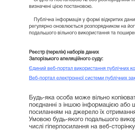
визначені цією постановою.
Публічна інформація у формі відкритих даних 
регулярно оновлюється розпорядником на його 
подальшого вільного використання та пошире
Реєстр (перелік) наборів даних
Запорізького апеляційного суду:
Єдиний веб-портал використання публічних ко
Веб-портал електронної системи публічних зак
Будь-яка особа може вільно копіюват
поєднанні з іншою інформацією або ш
посиланням на джерело їх отриманн
Умовою будь-якого подальшого викор
числі гіперпосилання на веб-сторінку