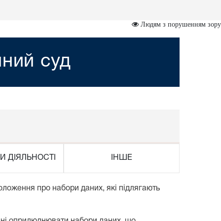
Людям з порушенням зору
йний суд
И ДІЯЛЬНОСТІ
ІНШЕ
ложення про набори даних, які підлягають
нні оприлюднювати набори даних, що