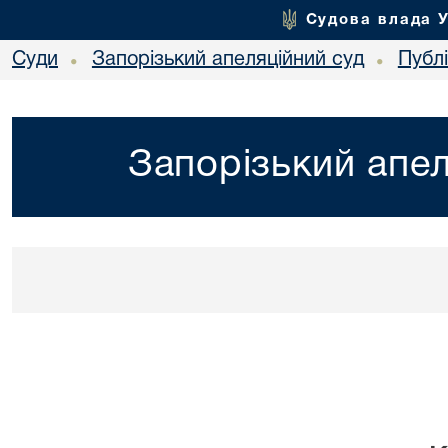
Судова влада 
Суди
Запорізький апеляційний суд
Публ
•
•
Запорізький апел