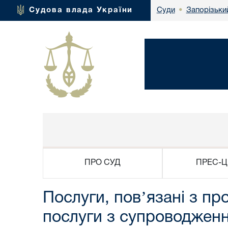
Запорізьки
Судова влада України
Суди
•
ПРО СУД
ПРЕС-Ц
Послуги, повʼязані з п
послуги з супроводженн