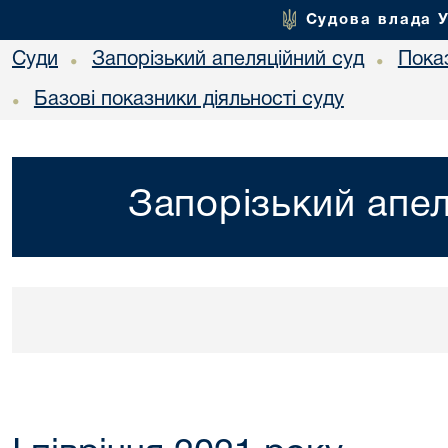
Судова влада 
Суди
Запорізький апеляційний суд
Показ
•
•
Базові показники діяльності суду
•
Запорізький апел