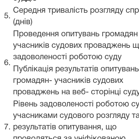
Середня тривалість розгляду сп
5.
(днів)
Проведення опитувань громадян 
учасників судових проваджень щ
задоволеності роботою суду
6.
Публікація результатів опитувань
громадян- учасників судових
проваджень на веб- сторінці суд
Рівень задоволеності роботою с
учасниками судового розгляду т
7.
результатів опитування, що
проводяться за уніфікованою