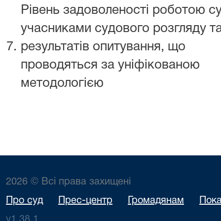
Рівень задоволеності роботою с
учасниками судового розгляду т
7.
результатів опитування, що
проводяться за уніфікованою
методологією
2026 © Всі права захищені
Про суд
Прес-центр
Громадянам
Пока
v1.38.1