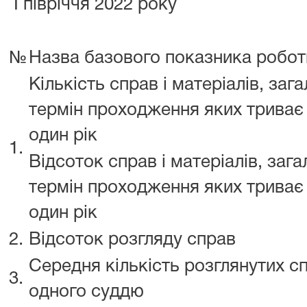
I півріччя 2022 року
№
Назва базового показника робот
Кількість справ і матеріалів, заг
термін проходження яких триває
один рік
1.
Відсоток справ і матеріалів, заг
термін проходження яких триває
один рік
2.
Відсоток розгляду справ
Середня кількість розглянутих с
3.
одного суддю