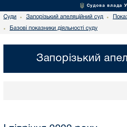
Судова влада 
Суди
Запорізький апеляційний суд
Показ
•
•
Базові показники діяльності суду
•
Запорізький апел