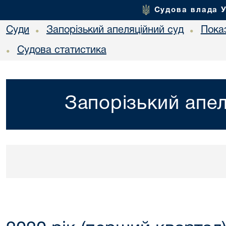
Судова влада 
Суди
Запорізький апеляційний суд
Показ
•
•
Судова статистика
•
Запорізький апел