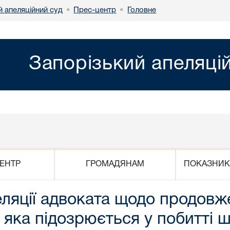
й апеляційний суд
Прес-центр
Головне
•
•
Запорізький апеляці
ЕНТР
ГРОМАДЯНАМ
ПОКАЗНИК
ляції адвоката щодо продовж
і, яка підозрюється у побитті