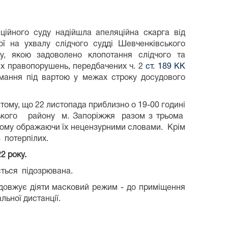
ційного суду надійшла апеляційна скарга від
ї на ухвалу слідчого судді Шевченківського
у, якою задоволено клопотання слідчого та
них правопорушень, передбачених ч. 2
ст. 189 КК
мання під вартою у межах строку досудового
 тому, що 22 листопада приблизно о 19-00 годині
ського району м. Запоріжжя разом з трьома
цьому ображаючи їх нецензурними словами. Крім
 потерпілих.
2
2
року.
ється підозрювана.
родовжує діяти масковий режим - до приміщення
льної дистанції.