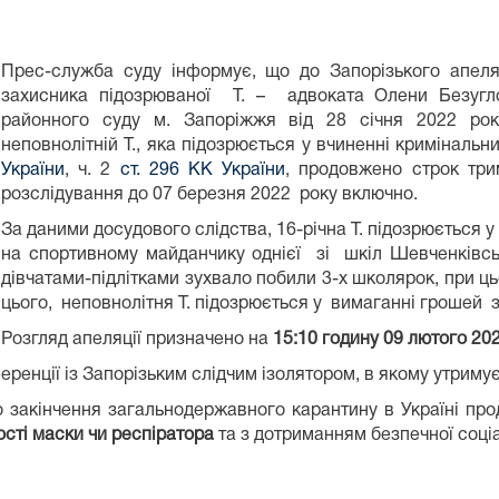
Прес-служба суду інформує, що до Запорізького апеля
захисника підозрюваної Т. – адвоката Олени Безугло
районного суду м. Запоріжжя від 28 січня 2022 рок
неповнолітній Т., яка підозрюється у вчиненні криміналь
України
, ч. 2
ст. 296 КК України
, продовжено строк три
розслідування до 07 березня 2022 року включно.
За даними досудового слідства, 16-річна Т. підозрюється у
на спортивному майданчику однієї зі шкіл Шевченків
дівчатами-підлітками зухвало побили 3-х школярок, при 
цього, неповнолітня Т. підозрюється у вимаганні грошей з
Розгляд апеляції призначено на
1
5
:
10
годину
09
лютого
20
еренції із Запорізьким слідчим ізолятором, в якому утриму
до закінчення загальнодержавного карантину в Україні п
ості маски чи респіратора
та
з дотриманням безпечної соціа