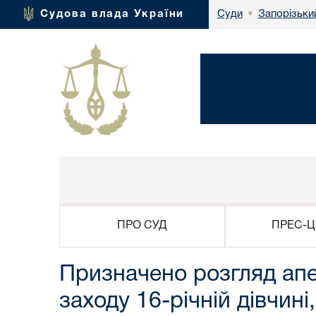
Запорізьки
Судова влада України
Суди
•
ПРО СУД
ПРЕС-Ц
Призначено розгляд апе
заходу 16-річній дівчин