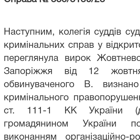
Наступним, колегія суддів су
кримінальних справ у відкрит
переглянула вирок Жовтнево
Запоріжжя від 12 жовтн
обвинуваченого В. визнан
кримінального правопорушенн
ст. 111-1 КК України (д
громадянином України по
виконанням організаційно-р