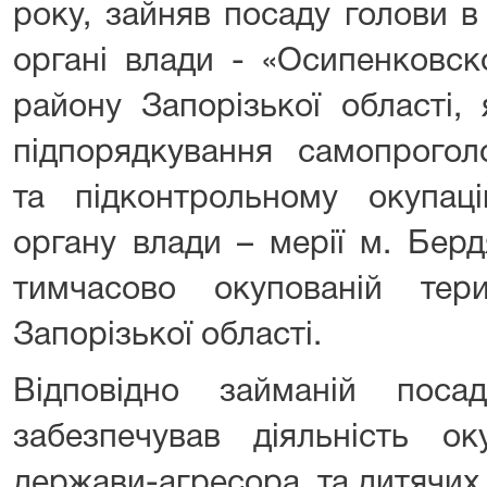
року, зайняв посаду голови 
органі влади - «Осипенковс
району Запорізької області,
підпорядкування самопрогол
та підконтрольному окупаці
органу влади – мерії м. Бер
тимчасово окупованій тер
Запорізької області.
Відповідно займаній поса
забезпечував діяльність оку
держави-агресора, та дитячих с