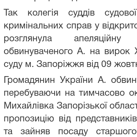
Так колегія суддів судов
кримінальних справ у відкрит
розглянула апеляційну
обвинуваченого А. на вирок 
суду м. Запоріжжя від 09 жовт
Громадянин України А. обвин
перебуваючи на тимчасово ок
Михайлівка Запорізької облас
пропозицію від представникі
та зайняв посаду старшог