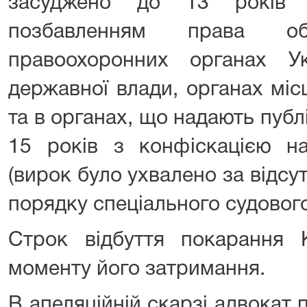
засуджено до 13 років 
позбавленням права о
правоохоронних органах У
державної влади, органах мі
та в органах, що надають публ
15 років з конфіскацією н
(вирок було ухвалено за відсу
порядку спеціального судовог
Строк відбуття покарання 
моменту його затримання.
В апеляційній скарзі адвокат