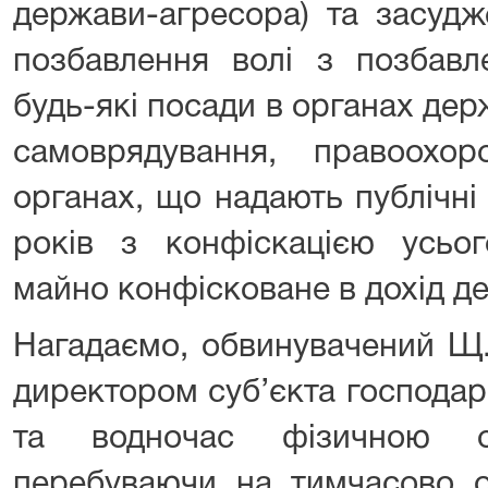
держави-агресора) та засудж
позбавлення волі з позбавл
будь-які посади в органах дер
самоврядування, правоохо
органах, що надають публічні
років з конфіскацією усьо
майно конфісковане в дохід д
Нагадаємо, обвинувачений Щ.
директором суб’єкта господ
та водночас фізичною о
перебуваючи на тимчасово ок