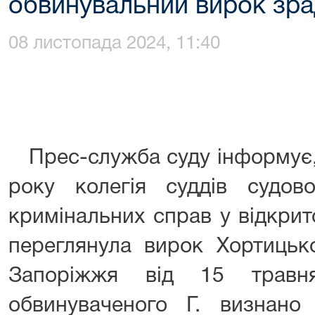
обвинувальний вирок зр
08 листопада 2024, 11:40
Прес-служба суду інформує,
року колегія суддів судов
кримінальних справ у відкрит
переглянула вирок Хортицьк
Запоріжжя від 15 травн
обвинуваченого Г. визнано