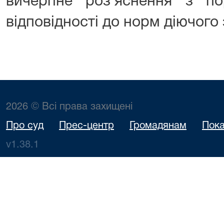
вичерпне роз’яснення з п
відповідності до норм діючого
2026 © Всі права захищені
Про суд
Прес-центр
Громадянам
Пока
v1.38.1