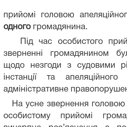
прийомі головою апеляційно
одного
громадянина.
Під час особистого прий
зверненні громадянином б
щодо незгоди з судовими р
інстанції та апеляційног
адміністративне правопоруше
На усне звернення головою 
особистому прийомі гром