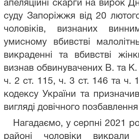
апеляційні скарги на вирок Д
суду Запоріжжя від 20 лютог
чоловіків, визнаних винн
умисному вбивстві малолітн
викраденні та вбивстві жінк
визнав обвинувачених В. та К. 
ч. 2 ст. 115, ч. 3 ст. 146 та ч
кодексу України та призначи
вигляді довічного позбавлення 
Нагадаємо, у серпні 2021 ро
районі чоловіки викрали 