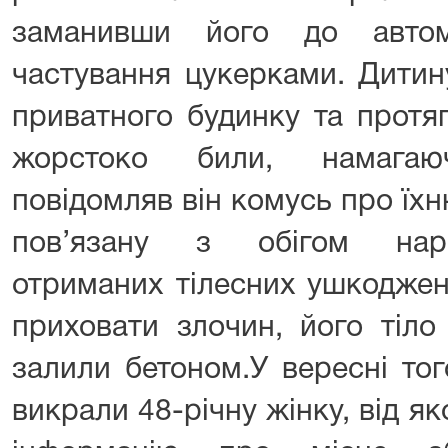
заманивши його до автом
частування цукерками. Дитин
приватного будинку та протя
жорстоко били, намагаю
повідомляв він комусь про їхн
пов’язану з обігом нарк
отриманих тілесних ушкодже
приховати злочин, його тіло
залили бетоном.У вересні то
викрали 48-річну жінку, від я