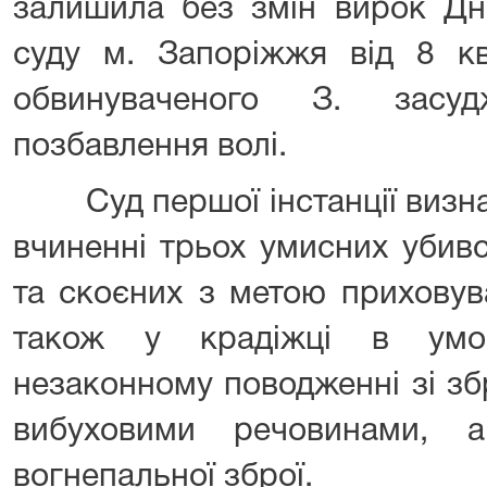
залишила без змін вирок Дн
суду м. Запоріжжя від 8 кв
обвинуваченого З. засу
позбавлення волі.
Суд першої інстанції визнав
вчиненні трьох умисних убив
та скоєних з метою приховув
також у крадіжці в умов
незаконному поводженні зі з
вибуховими речовинами, а
вогнепальної зброї.