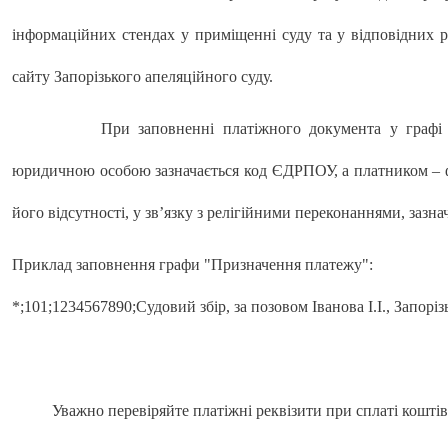
інформаційних стендах у приміщенні суду та у відповідних 
сайту Запорізького апеляційного суду.
При заповненні платіжного документа у графі
юридичною особою зазначається код ЄДРПОУ, а платником – ф
його відсутності, у зв’язку з релігійними переконаннями, зазна
Приклад заповнення графи "Призначення платежу":
*;101;1234567890;Судовий збір, за позовом Іванова І.І., Запорі
Уважно перевіряйте платіжні реквізити при сплаті коштів