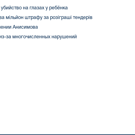
убийство на глазах у ребёнка
ва мільйон штрафу за розіграші тендерів
шении Анисимова
 из-за многочисленных нарушений