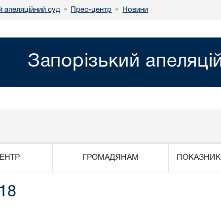
й апеляційний суд
Прес-центр
Новини
•
•
Запорізький апеляці
ЕНТР
ГРОМАДЯНАМ
ПОКАЗНИК
018