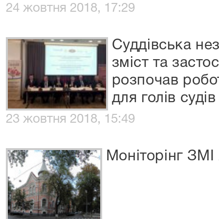
24 жовтня 2018, 17:29
Суддівська нез
зміст та засто
розпочав робо
для голів судів
23 жовтня 2018, 15:49
Моніторінг ЗМІ