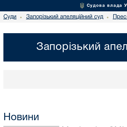
Судова влада 
Суди
Запорізький апеляційний суд
Прес
•
•
Запорізький апел
Новини