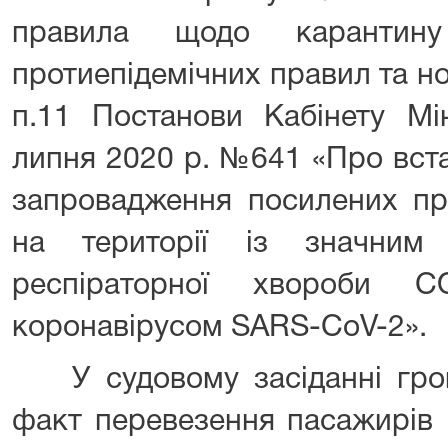
правила щодо карантину
протиепідемічних правил та н
п.11 Постанови Кабінету Мін
липня 2020 р. №641 «Про вст
запровадження посилених про
на території із значним
респіраторної хвороби CO
коронавірусом SARS-CoV-2».
У судовому засіданні гром
факт перевезення пасажирів 