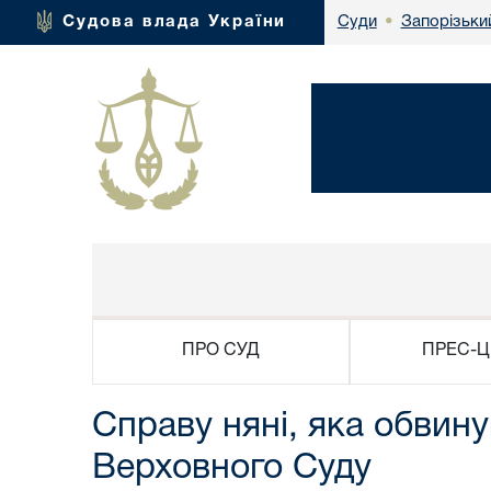
Запорізьки
Судова влада України
Суди
•
ПРО СУД
ПРЕС-Ц
Справу няні, яка обвин
Верховного Суду