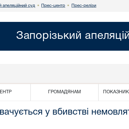
й апеляційний суд
Прес-центр
Прес-релізи
•
•
Запорізький апеляці
ЕНТР
ГРОМАДЯНАМ
ПОКАЗНИК
увачується у вбивстві немовл