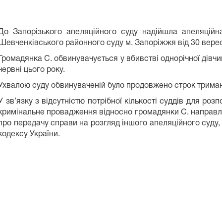
До Запорізького апеляційного суду надійшла апеляційн
Шевченківського районного суду м. Запоріжжя від 30 верес
Громадянка С. обвинувачується у вбивстві однорічної дівчи
червні цього року.
Ухвалою суду обвинуваченій було продовжено строк триман
У зв’язку з відсутністю потрібної кількості суддів для роз
кримінальне провадження відносно громадянки С. направл
про передачу справи на розгляд іншого апеляційного суду,
кодексу України.