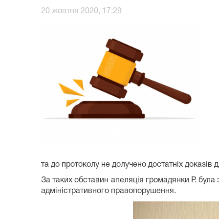
20 жовтня 2020, 17:29
та до протоколу не долучено достатніх доказі
За таких обставин апеляція громадянки Р. була 
адміністративного правопорушення.