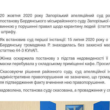
20 жовтня 2020 року Запорізький апеляційний суд ро
постанову Бердянського міськрайонного суду Запорізької о
винною у порушенні правил щодо карантину людей (стаття
штрафу.
Як встановив суд першої інстанції: 15 липня 2020 року о 
Бердянську громадянка Р. знаходилась без захисної ма
статтею 44-3 КУпАП.
Жінка оскаржила постанову з підстав недоведеності її в
маски перебувала у складському приміщенні кафе. Просила
Скасовуючи рішення районного суду, суд апеляційної і
адміністративне правопорушення не зазначено, що громад
в для підтвердження факту вчинення нею правопорушення.
задоволена, постанова суду скасована, а провадження у сп