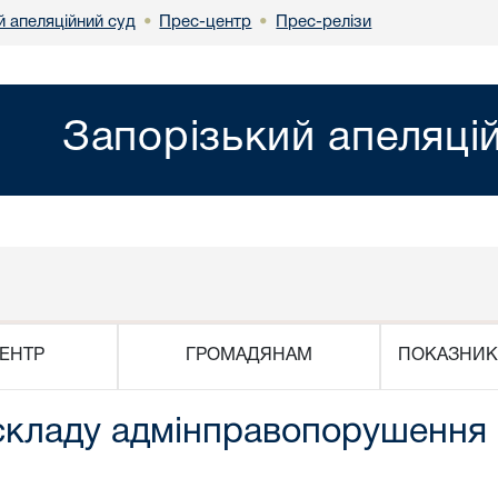
й апеляційний суд
Прес-центр
Прес-релізи
•
•
Запорізький апеляці
ЕНТР
ГРОМАДЯНАМ
ПОКАЗНИК
ю складу адмінправопорушення