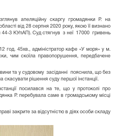
зглянув апеляційну скаргу громадянки Р. на
бласті від 28 серпня 2020 року, якою її визнано
 44-3 КУпАП). Суд стягнув з неї 17000 гривень
12 год. 45хв., адміністратор кафе «У моря» у м.
ски, чим скоїла правопорушення, передбачене
ини та у судовому засіданні пояснила, що без
 скасувати рішення суду першої інстанції.
нстанції посилався на те, що у протоколі про
янка Р. перебувала саме в громадському місці
раві закрите за відсутністю в діях особи складу