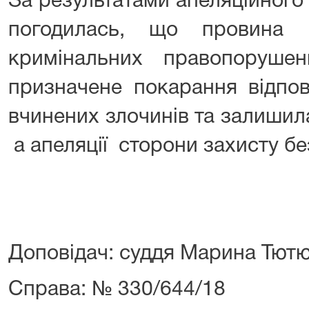
За результатами апеляційного 
погодилась, що провина 
кримінальних правопоруше
призначене покарання відпов
вчинених злочинів та залишил
а апеляції сторони захисту бе
Доповідач: суддя Марина Тютю
Справа: № 330/644/18