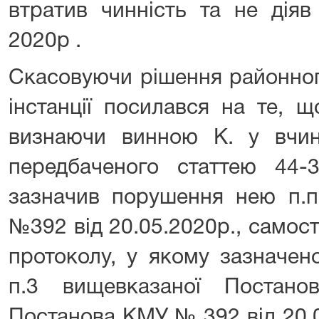
втратив чинність та не дія
2020р .
Скасовуючи рішення районного
інстанції посилався на те, щ
визнаючи винною К. у вчин
передбаченого статтею 44-
зазначив порушення нею п.п
№392 від 20.05.2020р., самос
протоколу, у якому зазначен
п.3 вищевказаної Постан
Постанова КМУ № 392 від 20.0