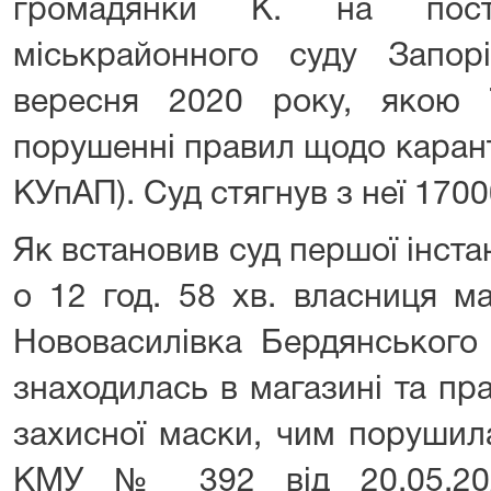
громадянки К. на поста
міськрайонного суду Запорі
вересня 2020 року, якою 
порушенні правил щодо карант
КУпАП). Суд стягнув з неї 170
Як встановив суд першої інстан
о 12 год. 58 хв. власниця м
Нововасилівка Бердянського
знаходилась в магазині та п
захисної маски, чим порушила
КМУ № 392 від 20.05.202