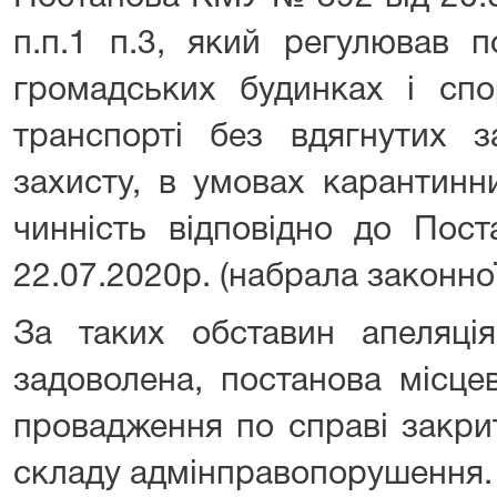
п.п.1 п.3, який регулював 
громадських будинках і сп
транспорті без вдягнутих за
захисту, в умовах карантинн
чинність відповідно до По
22.07.2020р. (набрала законної
За таких обставин апеляці
задоволена, постанова місце
провадження по справі закрите
складу адмінправопорушення.