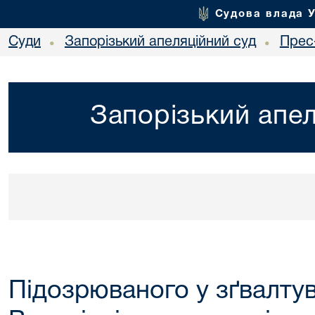
Судова влада 
Суди
Запорізький апеляційний суд
Прес
•
•
Запорізький апел
Підозрюваного у зґвалтув