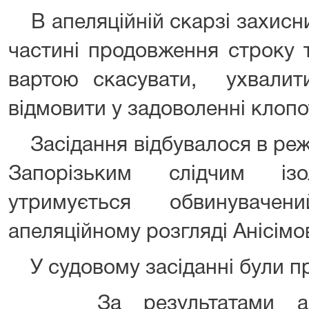
В апеляційній скарзі захисни
частині продовження строку 
вартою скасувати, ухвали
відмовити у задоволенні клопо
Засідання відбувалося в режи
Запорізьким слідчим із
утримується обвинуваче
апеляційному розгляді Анісімо
У судовому засіданні були пр
За результатами апеля