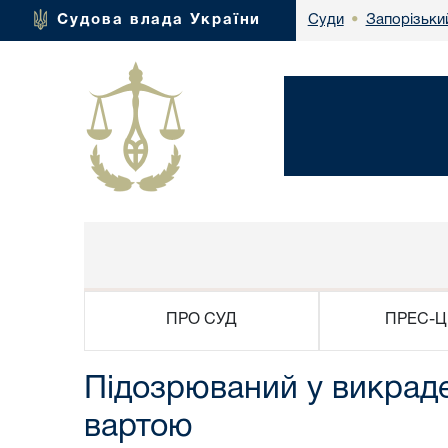
Запорізьки
Судова влада України
Суди
•
ПРО СУД
ПРЕС-Ц
Підозрюваний у викраде
вартою