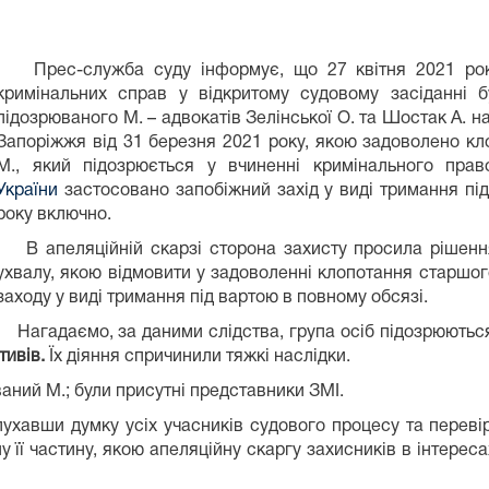
Прес-служба суду інформує, що 27 квітня 2021 року 
кримінальних справ у відкритому судовому засіданні б
підозрюваного М. – адвокатів Зелінської О. та Шостак А. н
Запоріжжя від 31 березня 2021 року, якою задоволено кл
М., який підозрюється у вчиненні кримінального пра
України
застосовано запобіжний захід у виді тримання під
року включно.
В апеляційній скарзі сторона захисту просила рішення
ухвалу, якою відмовити у задоволенні клопотання старшог
заходу у виді тримання під вартою в повному обсязі.
Нагадаємо, за даними слідства, група осіб підозрюються
тивів.
Їх діяння спричинили тяжкі наслідки.
ний М.; були присутні представники ЗМІ.
ухавши думку усіх учасників судового процесу та переві
 її частину, якою апеляційну скаргу захисників в інтерес