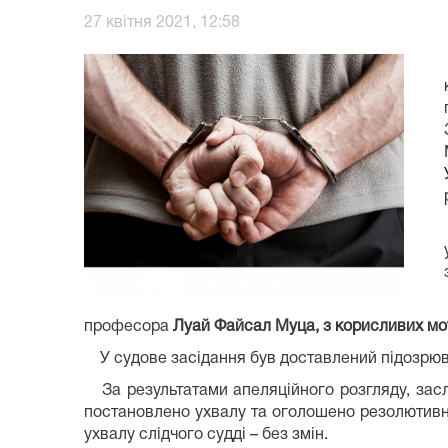
27 квітня 2021, 12:58
професора
Луай Файсал Муца, з корисливих мо
У судове засідання був доставлений підозрюва
За результатами апеляційного розгляду, засл
постановлено ухвалу та оголошено резолютивну
ухвалу слідчого судді – без змін.