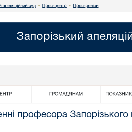
й апеляційний суд
Прес-центр
Прес-релізи
•
•
Запорізький апеляці
ЕНТР
ГРОМАДЯНАМ
ПОКАЗНИК
нні професора Запорізького 