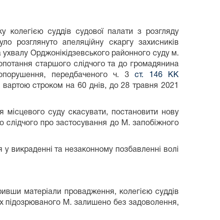
колегією суддів судової палати з розгляду
уло розглянуто апеляційну скаргу захисників
а ухвалу Орджонікідзевського районного суду м.
опотання старшого слідчого та до громадянина
вопорушення, передбаченого ч. 3
ст. 146 КК
 вартою строком на 60 днів, до 28 травня 2021
 місцевого суду скасувати, постановити нову
о слідчого про застосування до М. запобіжного
 у викраденні та незаконному позбавленні волі
ривши матеріали провадження, колегією суддів
ах підозрюваного М. залишено без задоволення,