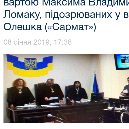
вартою Максима Владими
Ломаку, підозрюваних у в
Олешка («Сармат»)
08 січня 2019, 17:38