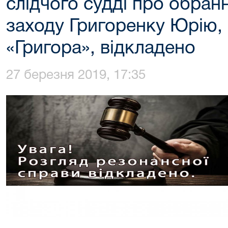
слідчого судді про обран
заходу Григоренку Юрію,
«Григора», відкладено
27 березня 2019, 17:35