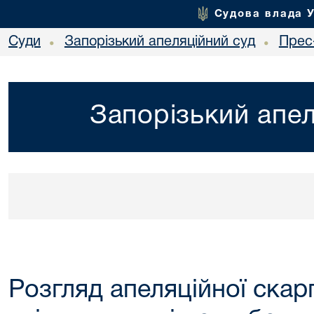
Судова влада 
Суди
Запорізький апеляційний суд
Прес
•
•
Запорізький апел
Розгляд апеляційної скар