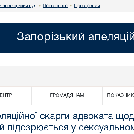
й апеляційний суд
Прес-центр
Прес-релізи
•
•
Запорізький апеляці
ЕНТР
ГРОМАДЯНАМ
ПОКАЗНИК
ляційної скарги адвоката щод
 підозрюється у сексуальном