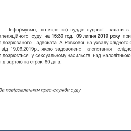
Інформуємо, що колегією суддів судової палати з 
апеляційного суду
на 15:30 год. 09 липня 2019 року
приз
підозрюваного – адвоката А. Ревкової на ухвалу слідчого
від 19.06.2019р., якою задоволено клопотання слідч
підозрюється у сексуальному насильстві над малолітньою 
під вартою на строк 60 днів.
За повідомленням прес-служби суду