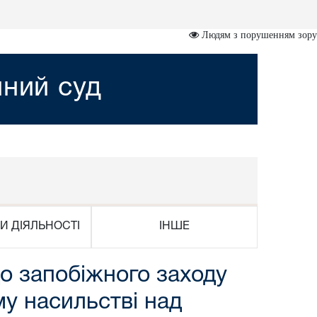
Людям з порушенням зору
йний суд
И ДІЯЛЬНОСТІ
ІНШЕ
о запобіжного заходу
у насильстві над