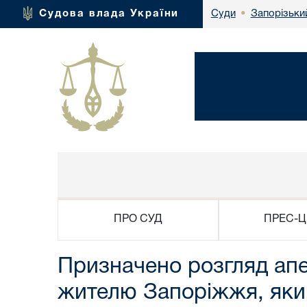
Запорізьки
Судова влада України
Суди
•
ПРО СУД
ПРЕС-Ц
Призначено розгляд апе
жителю Запоріжжя, який