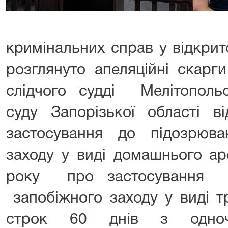
кримінальних справ у відкрит
розглянуто апеляційні скарг
слідчого судді Мелітопольс
суду Запорізької області ві
застосування до підозрюв
заходу у виді домашнього ар
року про застосування д
запобіжного заходу у виді т
строк 60 днів з одноч