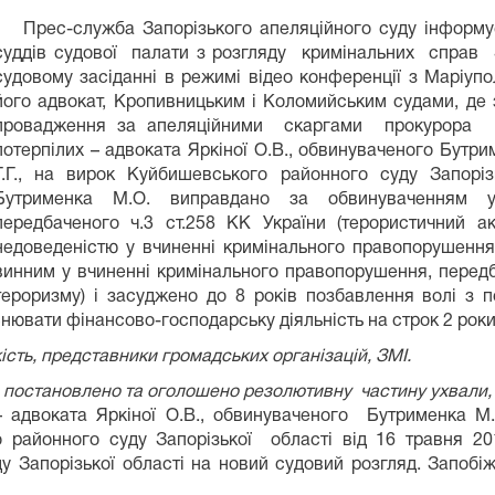
Прес-служба Запорізького апеляційного суду інформує,
суддів судової палати з розгляду кримінальних справ 
судовому засіданні в режимі відео конференції з Маріуп
його адвокат, Кропивницьким і Коломийським судами, де 
провадження за апеляційними скаргами прокурора пр
потерпілих – адвоката Яркіної О.В., обвинуваченого Бутри
Г.Г., на вирок Куйбишевського районного суду Запоріз
Бутрименка М.О. виправдано за обвинуваченням у 
передбаченого ч.3 ст.258 КК України (терористичний ак
недоведеністю у вчиненні кримінального правопорушен
винним у вчиненні кримінального правопорушення, передб
тероризму) і засуджено до 8 років позбавлення волі з 
нювати фінансово-господарську діяльність на строк 2 роки
сть, представники громадських організацій, ЗМІ.
 постановлено та оголошено резолютивну частину ухвали,
 – адвоката Яркіної О.В., обвинуваченого Бутрименка М
 районного суду Запорізької області від 16 травня 20
 Запорізької області на новий судовий розгляд. Запобіж