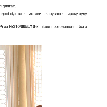
підлягає.
адені підстави і мотиви скасування вироку суду
Р) за
№310/6655/16-к
після проголошення його