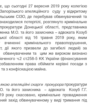
 що сьогодні 27 вересня 2019 року колегією
Запорізького апеляційного суду у відкритому
ольським СІЗО, де перебував обвинувачений та
знаходилися потерпілі, розглянуто кримінальне
окуратури Донецької області, представника
менка М.О. та його захисника – адвоката Козуб
ької області від 16 травня 2019 року, яким
вчиненні кримінального правопорушення,
т, дії якого призвели до загибелі людей) за
ня обвинуваченим та цим же вироком визнано
аченого ч.2 ст.258-5 КК України (фінансування
позбавленням права обіймати керівні посади з
 та з конфіскацією майна.
 якою апеляційні скарги прокурора
прокуратури
.О. та його захисника – адвоката Козуб Г.Г.
19 року скасовано, кримінальне провадження
ний захід обвинуваченому у виді тримання під