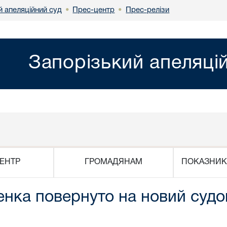
й апеляційний суд
Прес-центр
Прес-релізи
•
•
Запорізький апеляці
ЕНТР
ГРОМАДЯНАМ
ПОКАЗНИК
нка повернуто на новий судо