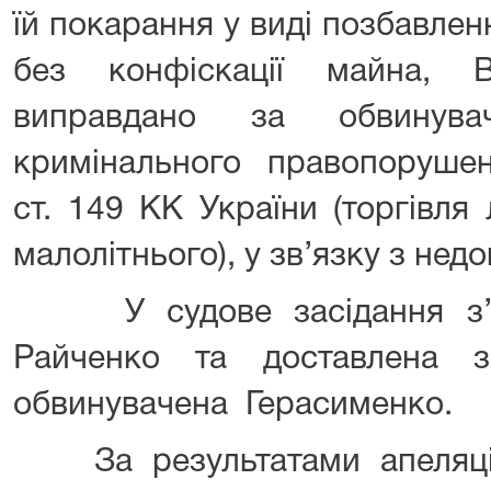
їй покарання у виді позбавленн
без конфіскації майна, 
виправдано за обвинува
кримінального правопорушенн
ст. 149 КК України (торгівл
малолітнього), у зв’язку з нед
У судове засідання з’яв
Райченко та доставлена з
обвинувачена Герасименко.
За результатами апеляц