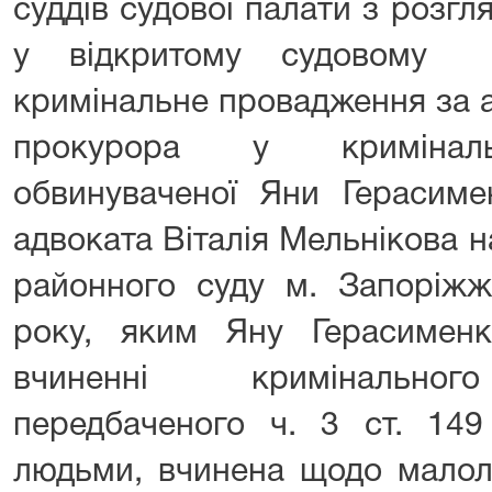
суддів судової палати з розг
у відкритому судовому з
кримінальне провадження за 
прокурора у криміналь
обвинуваченої Яни Герасиме
адвоката Віталія Мельнікова 
районного суду м. Запоріжж
року, яким Яну Герасимен
вчиненні кримінальног
передбаченого ч. 3 ст. 149
людьми, вчинена щодо малолі