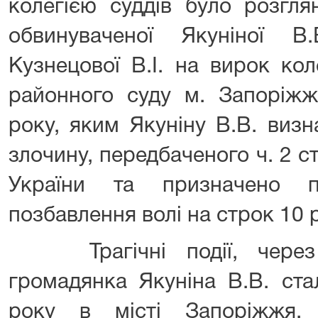
колегією суддів було розгля
обвинуваченої Якуніної В
Кузнецової В.І. на вирок кол
районного суду м. Запоріжж
року, яким Якуніну В.В. виз
злочину, передбаченого ч. 2 ст.
України та призначено п
позбавлення волі на строк 10 р
Трагічні події, через я
громадянка Якуніна В.В. ста
року в місті Запоріжжя.