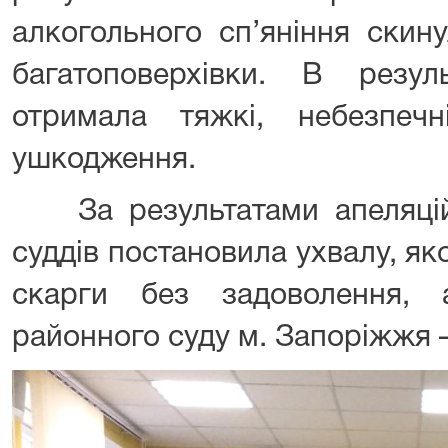
алкогольного сп’яніння скин
багатоповерхівки. В резул
отримала тяжкі, небезпеч
ушкодження.
За результатами апеляційн
суддів постановила ухвалу, я
скарги без задоволення, 
районного суду м. Запоріжжя –