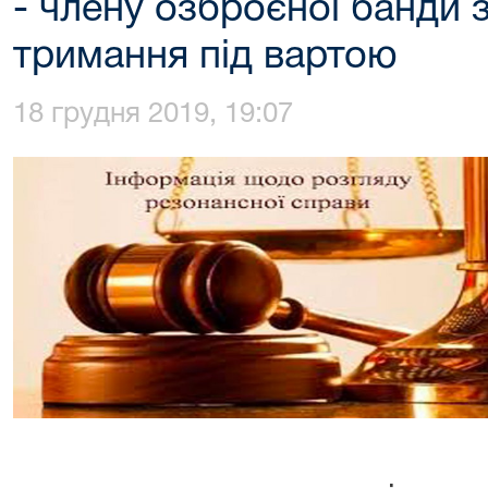
- члену озброєної банди 
тримання під вартою
18 грудня 2019, 19:07