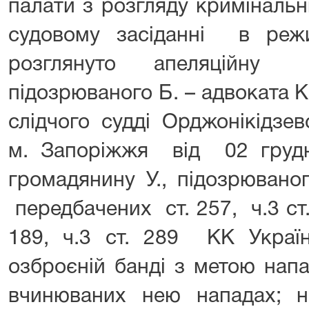
палати з розгляду криміналь
судовому засіданні в режи
розглянуто апеляційну
підозрюваного Б. – адвоката Ка
слідчого судді Орджонікідзе
м. Запоріжжя від 02 гру
громадянину У., підозрюваног
передбачених ст. 257, ч.3 ст. 
189, ч.3 ст. 289 КК Украї
озброєній банді з метою напа
вчинюваних нею нападах; н