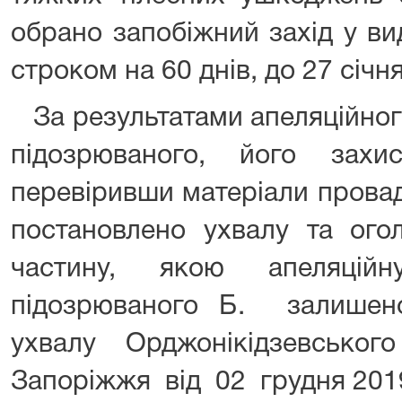
обрано запобіжний захід у ви
строком на 60 днів, до 27 с
За результатами апеляційног
підозрюваного, його захи
перевіривши матеріали провад
постановлено ухвалу та ого
частину, якою апеляцій
підозрюваного Б. залишен
ухвалу Орджонікідзевсько
Запоріжжя від 02 грудня 2019