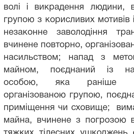
волі і викрадення людини, 
групою з корисливих мотивів 
незаконне заволодіння тра
вчинене повторно, організова
насильством; напад з мет
майном, поєднаний із на
особою, яка раніше вч
організованою групою, поєдн
приміщення чи сховище; вима
майна, вчинене з погрозою в
тяжких тілесних ушкоджень 