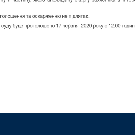
у її частину, якою апеляційну скаргу захисника в інте
оголошення та оскарженню не підлягає.
суду буде проголошено 17 червня 2020 року о 12:00 годині