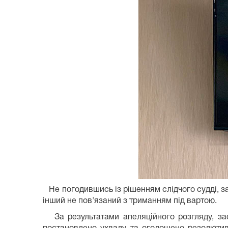
Не погодившись із рішенням слідчого судді, за
інший не пов'язаний з триманням під вартою.
За результатами апеляційного розгляду, зас