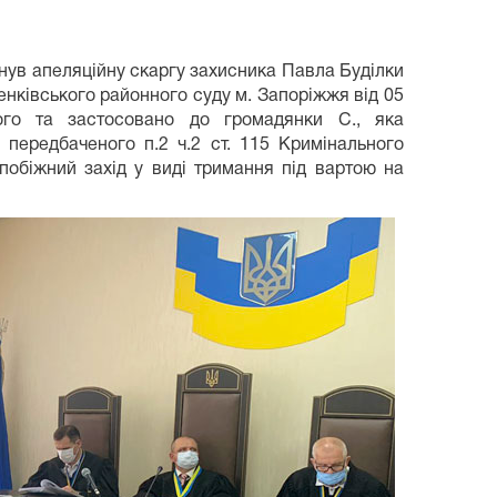
нув апеляційну скаргу захисника Павла Буділки
енківського районного суду м. Запоріжжя від 05
ого та застосовано до громадянки С., яка
 передбаченого п.2 ч.2 ст. 115 Кримінального
апобіжний захід у виді тримання під вартою на