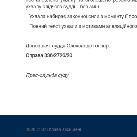
постановлено ухвалу та оголошено резолютивн
ухвалу слідчого судді – без змін.
Ухвала набирає законної сили з моменту її пр
Повний текст ухвали з мотивами апеляційного 
Доповідач: суддя Олександр Гончар.
Справа 336/2726/20
Прес-служба суду
2026 © Всі права захищені