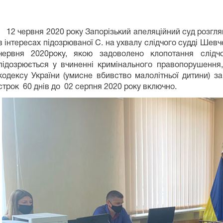
12 червня 2020 року Запорізький апеляційний суд розгля
в інтересах підозрюваної С. на ухвалу слідчого судді Шевч
червня 2020року, якою задоволено клопотання слідч
підозрюється у вчиненні кримінального правопорушення,
кодексу України (умисне вбивство малолітньої дитини) з
строк 60 днів до 02 серпня 2020 року включно.