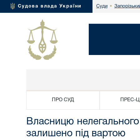
Запорізьки
Судова влада України
Суди
•
ПРО СУД
ПРЕС-Ц
Власницю нелегального 
залишено під вартою