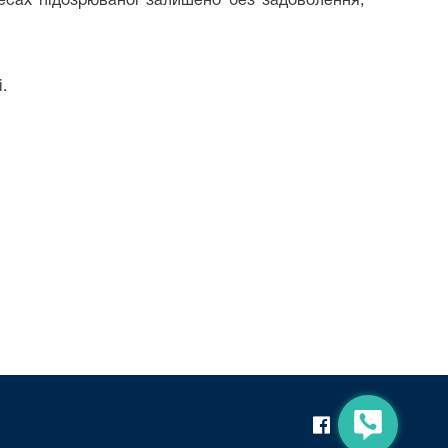
ресах підозрюваної залишено без задоволення,
.