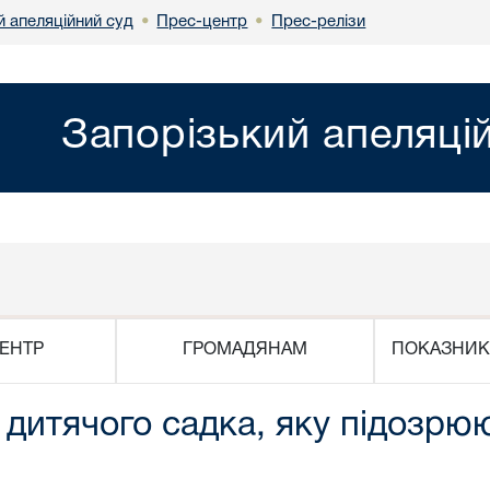
й апеляційний суд
Прес-центр
Прес-релізи
•
•
Запорізький апеляці
ЕНТР
ГРОМАДЯНАМ
ПОКАЗНИК
дитячого садка, яку підозрюю