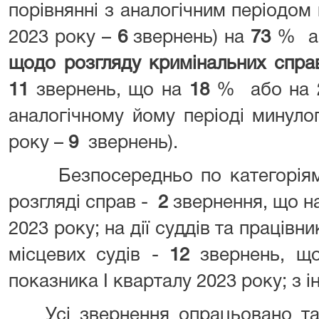
порівнянні з аналогічним періодом 
2023 року –
6
звернень) на
73
% а
щодо розгляду кримінальних спра
11
звернень, що на
18
% або на
аналогічному йому періоді минуло
року –
9
звернень).
Безпосередньо по категоріям 
розгляді справ -
2
звернення, що на
2023 року; на дії суддів та працівн
місцевих судів -
12
звернень, щ
показника І кварталу 2023 року; з 
Усі звернення опрацьовано та р