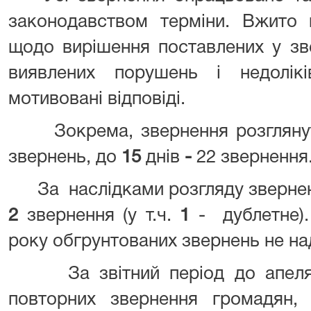
законодавством терміни. Вжито н
щодо вирішення поставлених у зв
виявлених порушень і недолік
мотивовані відповіді.
Зокрема, звернення розглянуті
звернень, до
15
днів
-
22 звернення
За наслідками розгляду звернен
2
звернення (у т.ч.
1
- дублетне).
року обгрунтованих звернень не на
За звітний період до апеляц
повторних звернення громадян