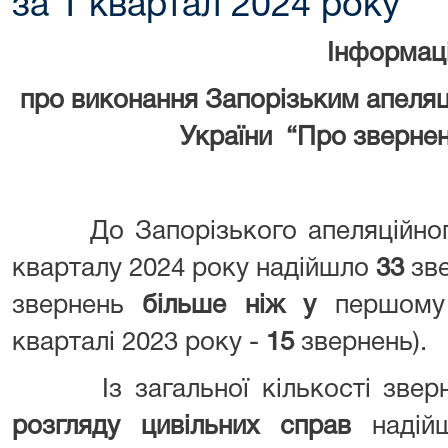
за 1 квартал 2024 року
Інформац
про викон
ання
Запорізьким апеля
України “Про зверне
До Запорізького апеляційного
кварталу 2024 року надійшло
33
зв
звернень
більше ніж у
першому
кварталі 2023 року -
15
звернень).
Із загальної кількості зверне
розгляду цивільних справ
наді