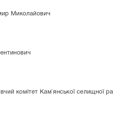
мир Миколайович
лентинович
вчий комітет Кам`янської селищної р