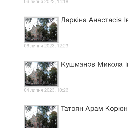
06 липня 2023, 14:18
Ларкіна Анастасія І
06 липня 2023, 12:23
Кушманов Микола І
04 липня 2023, 10:26
Татоян Арам Корюн