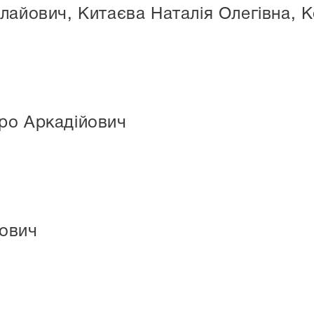
лайович, Китаєва Наталія Олегівна,
ро Аркадійович
ович