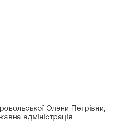
бровольської Олени Петрівни,
жавна адміністрація