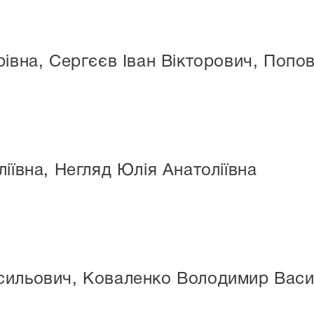
івна, Сергєєв Іван Вікторович, Попов
іївна, Негляд Юлія Анатоліївна
сильович, Коваленко Володимир Вас