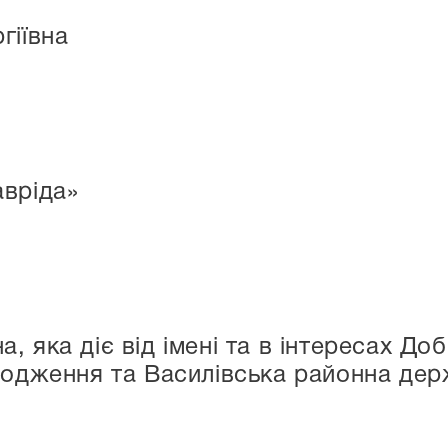
гіївна
авріда»
 яка діє від імені та в інтересах До
родження та Василівська районна дер