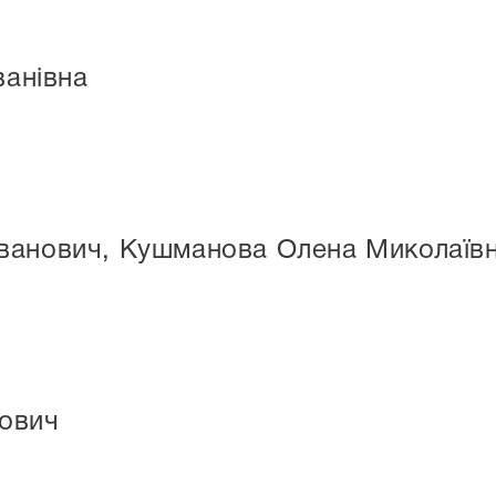
ванівна
ванович, Кушманова Олена Миколаїв
ович