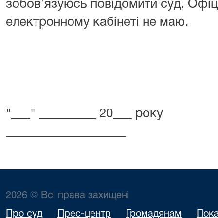
зобов’язуюсь повідомити суд. Офіц
електронному кабінеті не маю.
"___" _________ 20___ р
___________________
2026 © Всі права захищені
Про суд
Прес-центр
Громадянам
Пока