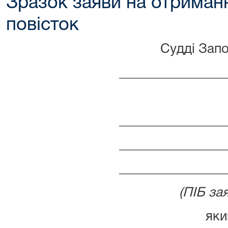
Зразок заяви на отриман
повісток
Судді Запо
________________
________________
________________
________________
(ПІБ за
яки