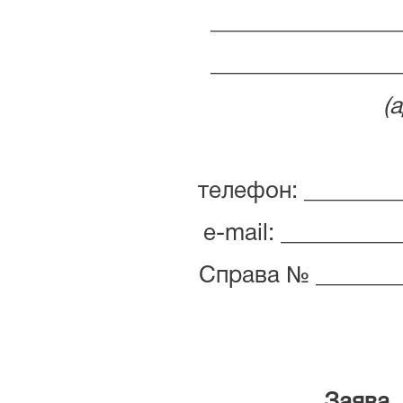
________________
________________
(
телефон: ________
е-mail: _________
Справа № ________