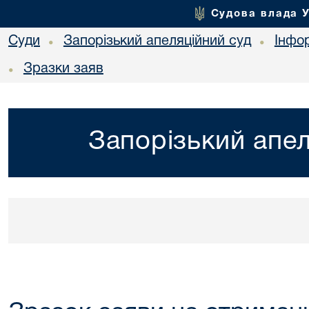
Судова влада 
Суди
Запорізький апеляційний суд
Інфо
•
•
Зразки заяв
•
Запорізький апел