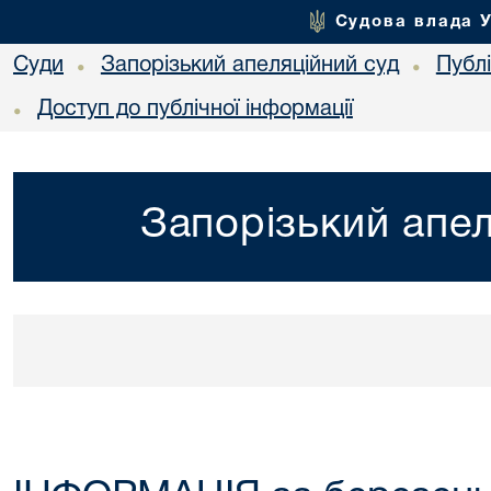
Судова влада 
Суди
Запорізький апеляційний суд
Публ
•
•
Доступ до публічної інформації
•
Запорізький апел