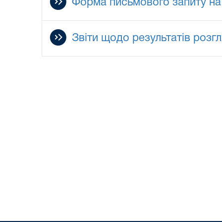
Форма письмового запиту на
Звіти щодо результатів розг