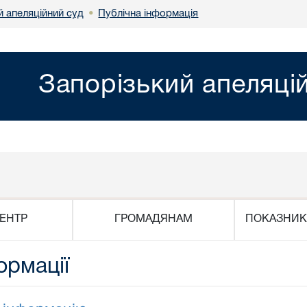
й апеляційний суд
Публічна інформація
•
Запорізький апеляці
ЕНТР
ГРОМАДЯНАМ
ПОКАЗНИК
ормації