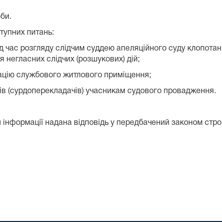
оби.
тупних питань:
д час розгляду слідчим суддею апеляційного суду клопотан
 негласних слідчих (розшукових) дій;
ацію службового житлового приміщення;
ів (сурдоперекладачів) учасникам судового провадження.
 інформації надана відповідь у передбачений законом стро