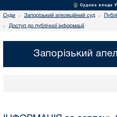
Судова влада 
Суди
Запорізький апеляційний суд
Публ
•
•
Доступ до публічної інформації
•
Запорізький апел