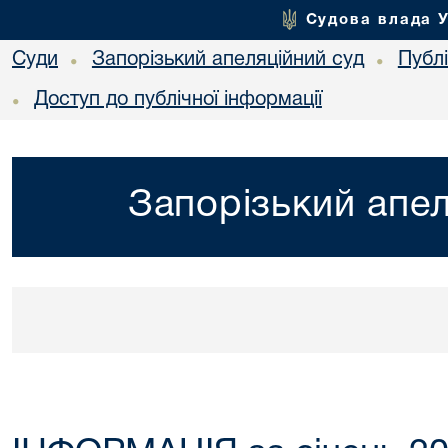
Судова влада 
Суди
Запорізький апеляційний суд
Публ
•
•
Доступ до публічної інформації
•
Запорізький апел