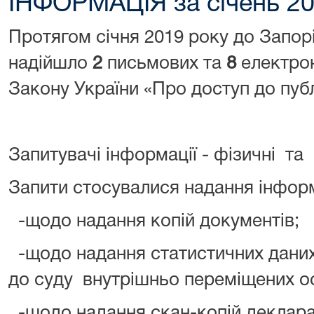
ІНФОРМАЦІЯ за січень 2
Протягом січня 2019 року до Запор
надійшло
2
письмових та
8
електрон
Закону України «Про доступ до публ
Запитувачі інформації - фізичні та
Запити стосувалися надання інформ
-щодо надання копій документів;
-щодо надання статистичних даних 
до суду внутрішньо переміщених ос
-щодо надання скан-копій декларац