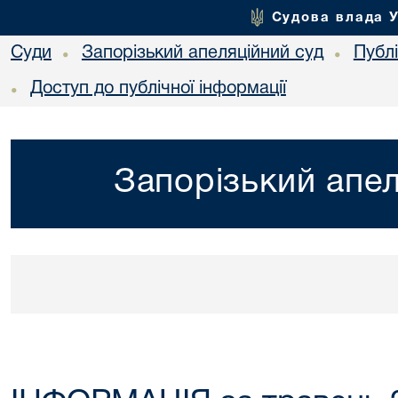
Судова влада 
Суди
Запорізький апеляційний суд
Публ
•
•
Доступ до публічної інформації
•
Запорізький апел