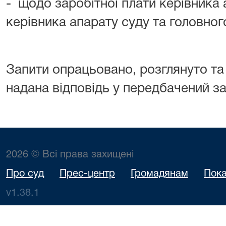
- щодо заробітної плати керівника 
керівника апарату суду та головног
Запити опрацьовано, розглянуто та
надана відповідь у передбачений з
2026 © Всі права захищені
Про суд
Прес-центр
Громадянам
Пока
v1.38.1