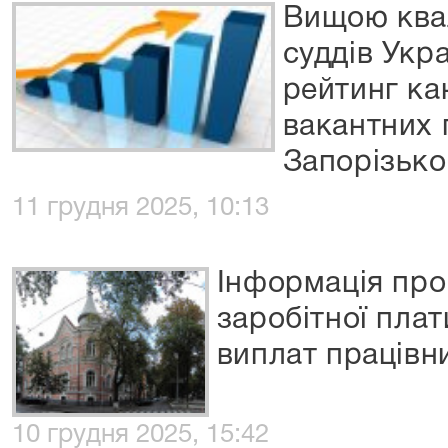
Вищою квал
суддів Укр
рейтинг ка
вакантних 
Запорізько
11 грудня 2025, 10:13
Інформація про
заробітної пла
виплат працівни
10 грудня 2025, 15:42