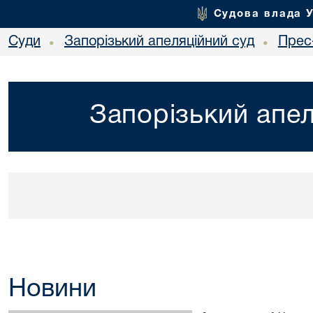
Судова влада 
Суди
Запорізький апеляційний суд
Прес
•
•
Запорізький апел
Новини