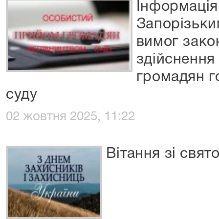
Інформація
Запорізьки
вимог зако
здійснення
громадян г
суду
02 жовтня 2025, 11:22
Вітання зі свят