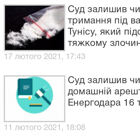
Суд залишив ч
тримання під в
Тунісу, який пі
тяжкому злочин
17 лютого 2021, 17:43
Суд залишив ч
домашній ареш
Енергодара 16 т
11 лютого 2021, 18:08