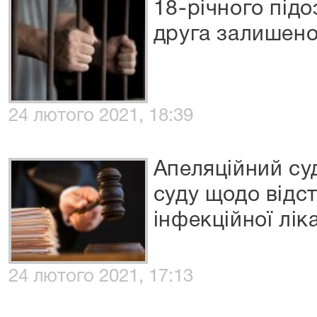
18-річного підо
друга залишено
24 лютого 2021, 18:39
Апеляційний су
суду щодо відс
інфекційної лік
24 лютого 2021, 17:13