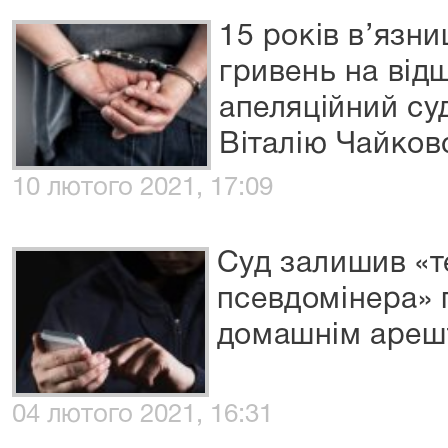
15 років в’язни
гривень на від
апеляційний су
Віталію Чайков
10 лютого 2021, 17:09
Суд залишив «
псевдомінера» 
домашнім ареш
04 лютого 2021, 16:31