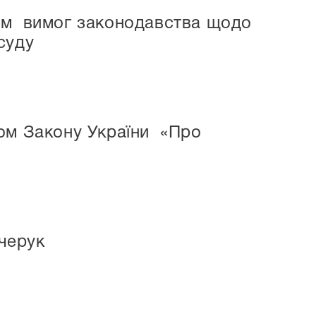
дом вимог законодавства щодо
суду
ом Закону України «Про
учерук