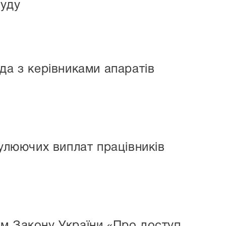
суду
да з керівниками апаратів
мулюючих виплат працівників
м Закону України «Про доступ