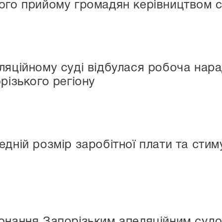
ого прийому громадян керівництвом 
ляційному суді відбулася робоча нара
різького регіону
едній розмір заробітної плати та сти
онання Запорізьким апеляційним судо