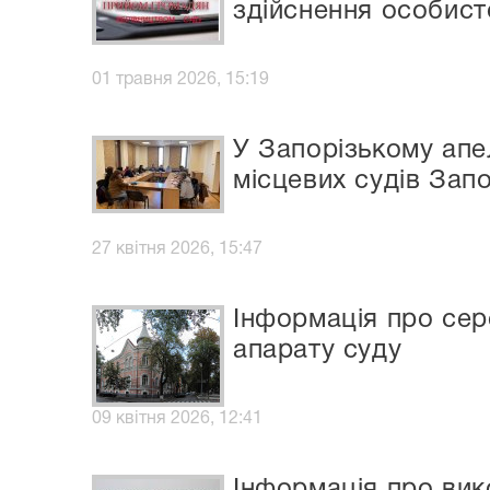
здійснення особист
01 травня 2026, 15:19
У Запорізькому апе
місцевих судів Запо
27 квітня 2026, 15:47
Інформація про сер
апарату суду
09 квітня 2026, 12:41
Інформація про вик