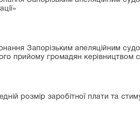
ації»
конання Запорізьким апеляційним суд
ого прийому громадян керівництвом 
едній розмір заробітної плати та сти