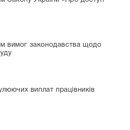
ом вимог законодавства щодо
суду
мулюючих виплат працівників