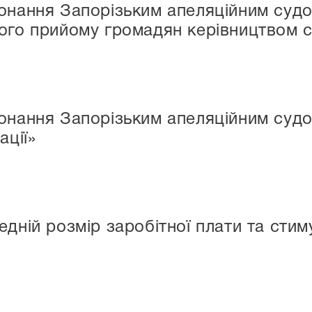
конання Запорізьким апеляційним суд
ого прийому громадян керівництвом 
онання Запорізьким апеляційним судо
ації»
едній розмір заробітної плати та сти