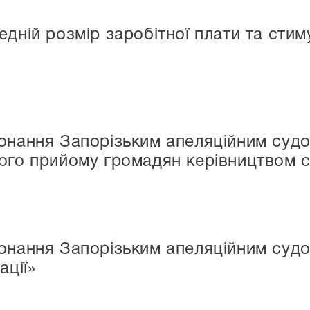
едній розмір заробітної плати та сти
конання Запорізьким апеляційним суд
ого прийому громадян керівництвом 
онання Запорізьким апеляційним судо
ації»