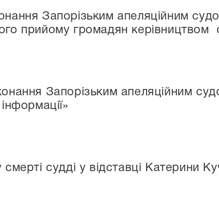
конання Запорізьким апеляційним су
того прийому громадян керівництвом 
конання Запорізьким апеляційним суд
 інформації»
 смерті судді у відставці Катерини К